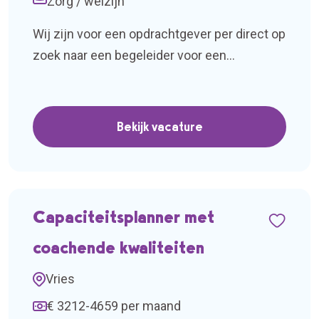
Zorg / welzijn
Wij zijn voor een opdrachtgever per direct op
zoek naar een begeleider voor een
zorglocatie waar ouder wordende cliënten
met een verstandelijke beperking wonen.
Het gaat om een opdracht van 32 uur per
Bekijk vacature
week, in ieder geval tot eind september. Als
begeleider ondersteun je bewoners tijdens
verschillende diensten, waaronder dag-,
avond-, weekend- en wakkere
Capaciteitsplanner met
nachtdiensten. […]
coachende kwaliteiten
Vries
€ 3212-4659 per maand