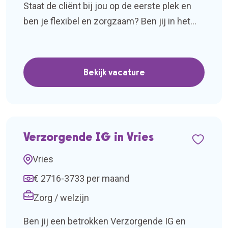
Staat de cliënt bij jou op de eerste plek en
ben je flexibel en zorgzaam? Ben jij in het
bezit van een diploma verzorgende-IG en wil
je graag wat extra uren werken of ben je
opzoek naar een nieuwe en uitdagende baan.
Bekijk vacature
Wil je werken in het noorden van Nederland
bij verschillende verzorg- en verpleeghuizen,
[…]
Verzorgende IG in Vries
Vries
€ 2716-3733 per maand
Zorg / welzijn
Ben jij een betrokken Verzorgende IG en