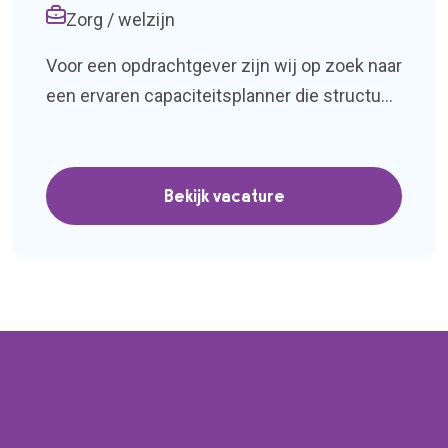
Zorg / welzijn
Voor een opdrachtgever zijn wij op zoek naar
een ervaren capaciteitsplanner die structuur
weet aan te brengen in een dynamische
omgeving. Op de locatie is momenteel
sprake van veel onrust en een gebrek aan
Bekijk vacature
overzicht in de planning en bezetting. De
basis moet weer op orde worden gebracht,
en daar speel jij een sleutelrol in. […]