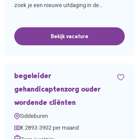
zoek je een nieuwe uitdaging in de
ouderenzorg in Vries?Voor een
verpleeghuislocatie in Vries zoeken wij een
Verzorgende IG voor 24 uur per week. Het
Bekijk vacature
betreft een detachering van 3 maanden met
kans op verlenging. Je komt in dienst bij TOP
Zorgpersoneel met een urencontract. Zo
heb je […]
begeleider
gehandicaptenzorg ouder
wordende cliënten
Siddeburen
€ 2893-3902 per maand