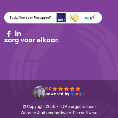
Backoffice door Flexsupport*
5.0
powered by
G
o
o
g
l
e
© Copyright 2026 - TOP Zorgpersoneel
Website
&
uitzendsoftware: Flexsoftware