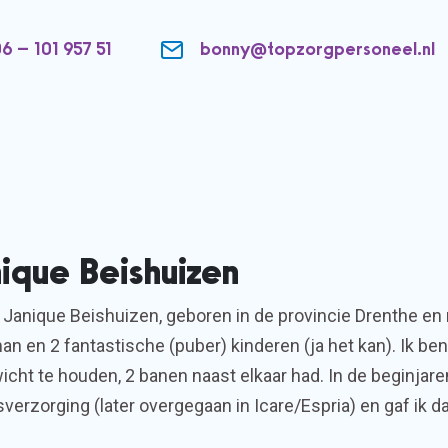
6 – 101 957 51
bonny@topzorgpersoneel.nl
ique Beishuizen
 Janique Beishuizen, geboren in de provincie Drenthe en
n en 2 fantastische (puber) kinderen (ja het kan). Ik be
cht te houden, 2 banen naast elkaar had. In de beginjare
verzorging (later overgegaan in Icare/Espria) en gaf ik d