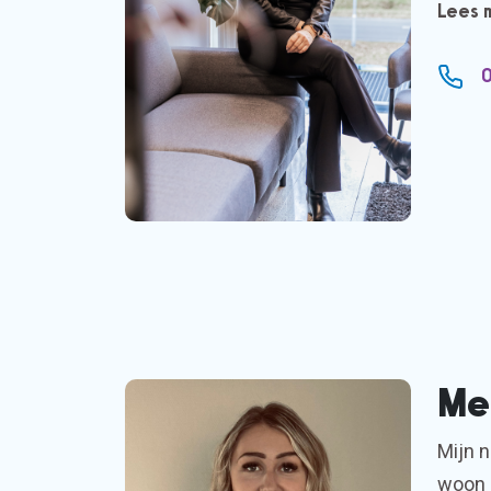
Lees 
0
Me
Mijn n
woon 