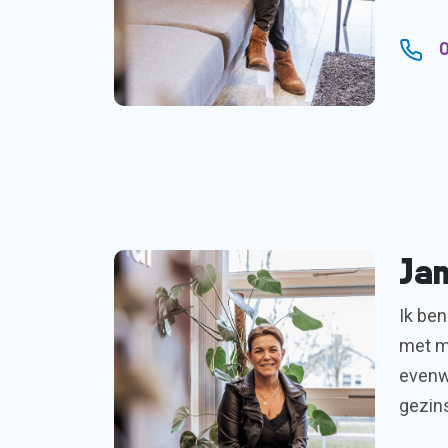
0
Jan
Ik ben
met ma
evenwi
gezins