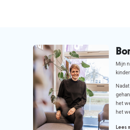
Bo
Mijn 
kinder
Nadat
gehand
het we
het we
Lees 