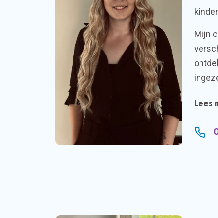
kinder
Mijn c
versch
ontdek
ingeze
Lees 
0