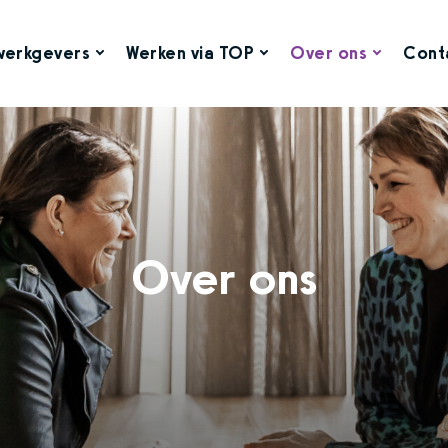
werkgevers
Werken via TOP
Over ons
Cont
Over ons