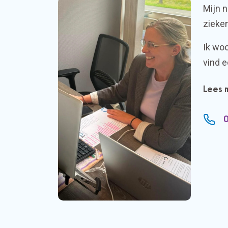
Mijn n
zieken
Ik wo
vind e
Lees 
0