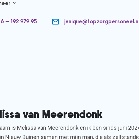
meer
6 – 192 979 95
janique@topzorgpersoneel.n
lissa van Meerendonk
aam is Melissa van Meerendonk en ik ben sinds juni 2024
in Nieuw Buinen samen met mijn man, die als zelfstand