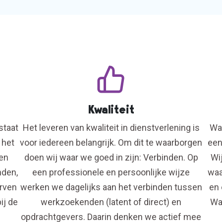
Kwaliteit
staat
Het leveren van kwaliteit in dienstverlening is
Wan
 het
voor iedereen belangrijk. Om dit te waarborgen
een
ken
doen wij waar we goed in zijn: Verbinden. Op
Wi
nden,
een professionele en persoonlijke wijze
waa
erven
werken we dagelijks aan het verbinden tussen
en 
ij de
werkzoekenden (latent of direct) en
Wan
opdrachtgevers. Daarin denken we actief mee