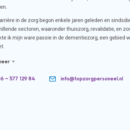
en.
arrière in de zorg begon enkele jaren geleden en sindsdi
illende sectoren, waaronder thuiszorg, revalidatie, en z
te ik mijn ware passie in de dementiezorg, een gebied wa
t.
meer
6 – 577 129 84
info@topzorgpersoneel.nl