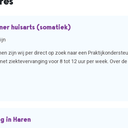
res
uner huisarts (somatiek)
ijn
en zijn wij per direct op zoek naar een Praktijkonderste
d met ziektevervanging voor 8 tot 12 uur per week. Over 
r de patiënt en aan kwalitatief goede zorg. Functieomsc
g in Haren