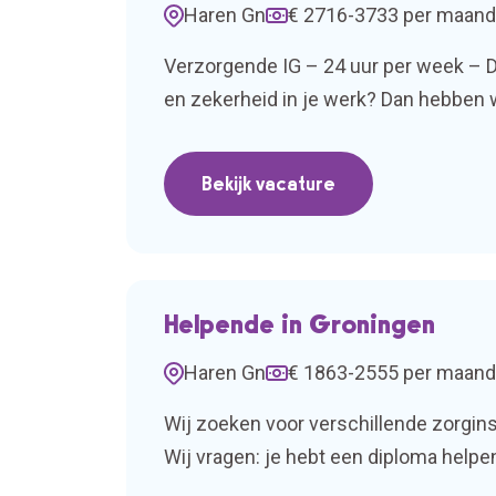
Haren Gn
€ 2716-3733 per maand
Verzorgende IG – 24 uur per week – De
en zekerheid in je werk? Dan hebben 
IG voor 24 uur per week op een PG-afd
Bekijk vacature
Helpende in Groningen
Haren Gn
€ 1863-2555 per maand
Wij zoeken voor verschillende zorgins
Wij vragen: je hebt een diploma helpe
je hebt het 2 jaar succesvol afgerond.