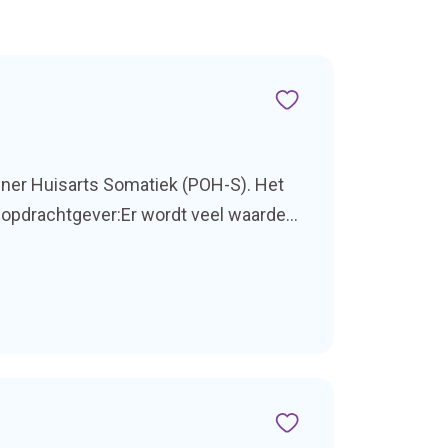
uner Huisarts Somatiek (POH-S). Het
de opdrachtgever:Er wordt veel waarde
hrijvingAls POH-S ben je […]