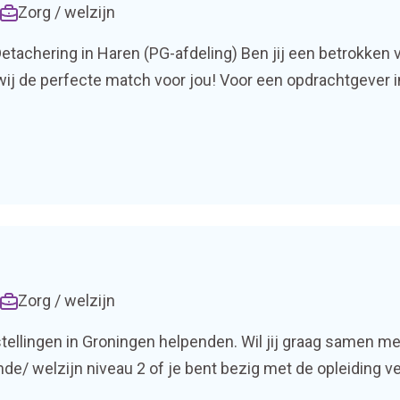
Zorg / welzijn
tachering in Haren (PG-afdeling) Ben jij een betrokken 
wij de perfecte match voor jou! Voor een opdrachtgever
eling. Je komt […]
Zorg / welzijn
tellingen in Groningen helpenden. Wil jij graag samen me
nde/ welzijn niveau 2 of je bent bezig met de opleiding 
 Je hebt ervarig met het verzorgen van […]