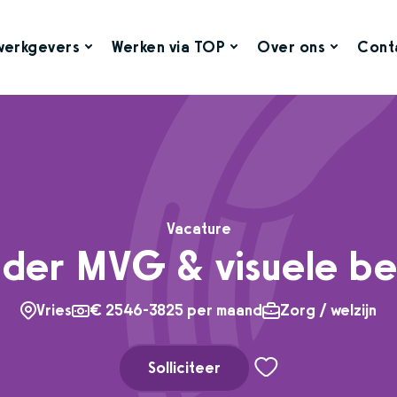
werkgevers
Werken via TOP
Over ons
Cont
Vacature
ider MVG & visuele be
Vries
€ 2546-3825 per maand
Zorg / welzijn
Solliciteer