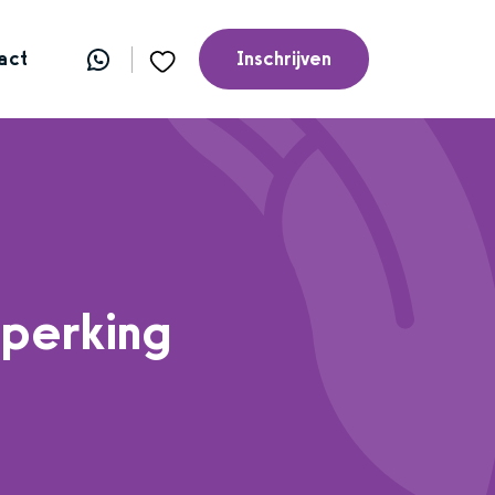
act
Inschrijven
perking