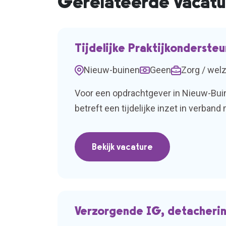
Gerelateerde vacatu
Tijdelijke Praktijkonderste
Nieuw-buinen
Geen
Zorg / welz
Voor een opdrachtgever in Nieuw-Buin
betreft een tijdelijke inzet in verban
gehecht aan persoonlijke aandacht voo
Bekijk vacature
Verzorgende IG, detacherin