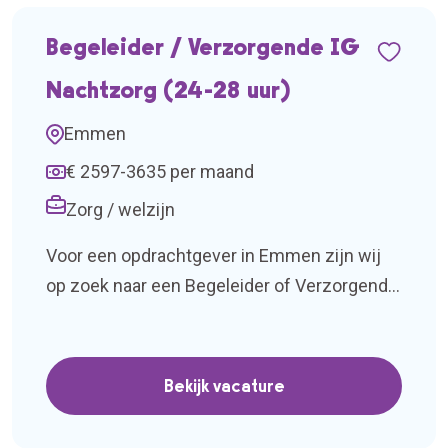
Begeleider / Verzorgende IG
Nachtzorg (24-28 uur)
Emmen
€ 2597-3635 per maand
Zorg / welzijn
Voor een opdrachtgever in Emmen zijn wij
op zoek naar een Begeleider of Verzorgende
IG voor de nachtzorg. Het betreft een
detachering van 20 juli t/m 1 oktober 2026
voor 24-28 uur per week. Je werkt wakkere
Bekijk vacature
nachtdiensten op een terrein waar cliënten
wonen met uiteenlopende zorgvragen,