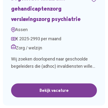
gehandicaptenzorg
verslavingszorg psychiatrie
Assen
€ 2025-2993 per maand
Zorg / welzijn
Wij zoeken doorlopend naar geschoolde
begeleiders die (adhoc) invaldiensten willen
invullen. Ben je in het bezit van minimaal
MBO werk en denkniveau 4 en
zorggeralteerde afgeronde opleidin en ben je
Bekijk vacature
een paar uur per week beschikbaar?Of vind
je het fijn om bijvoorbeeld een weekend te