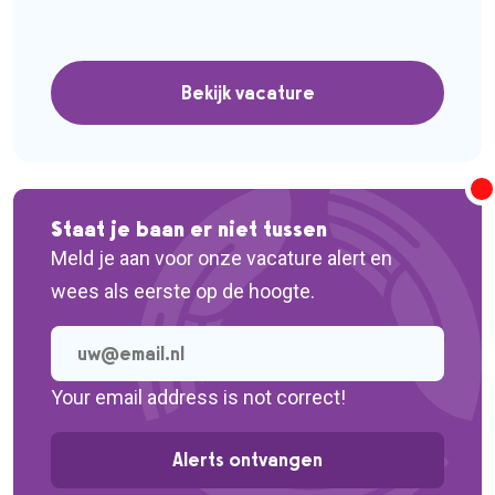
beperking? Voor een opdrachtgever in
Hoogeveen zoekt Topzorgpersoneel per
direct een betrokken Helpende Plus voor
Bekijk vacature
een mooie detacheringsopdracht. Je werkt 3
à 4 avonddiensten per week (15-20 uur) van
17.00 tot 22.00 uur. Tijdens deze 1-op-1
begeleiding bied je structuur, aandacht en […]
Staat je baan er niet tussen
Meld je aan voor onze vacature alert en
wees als eerste op de hoogte.
Your email address is not correct!
Alerts ontvangen