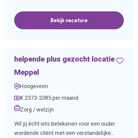
Assen zoeken wij een enthousiaste
professional die via detachering aan de slag
Bekijk vacature
wil. Wat ga je doen? Je begeleidt cliënten
tijdens hun herstel en stimuleert hen om zo
zelfstandig mogelijk terug te keren naar huis
[…]
helpende plus gezocht locatie
Meppel
Hoogeveen
€ 2373-3385 per maand
Zorg / welzijn
Wil jij écht iets betekenen voor een ouder
wordende cliënt met een verstandelijke