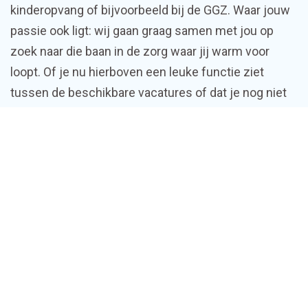
kinderopvang of bijvoorbeeld bij de GGZ. Waar jouw
passie ook ligt: wij gaan graag samen met jou op
zoek naar die baan in de zorg waar jij warm voor
loopt. Of je nu hierboven een leuke functie ziet
tussen de beschikbare vacatures of dat je nog niet
precies weet wat je wilt: met onze ervaring weten
wij jou te matchen met een passende functie bij de
juiste organisatie.
Wil je graag aan de slag bij een zorginstelling in
Emmen? Neem gerust vrijblijvend contact met ons
op. Wij helpen je van begin tot eind met het vinden
van jouw droombaan in de zorg.
Contact opnemen