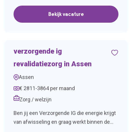
Dan zoeken wij jou!Voor een zorgorganisatie
in Groningen zijn wij op zoek naar een
Bekijk vacature
Planner Zorg voor 32 uur per week. Wat ga je
doen?Samen met een collega zorg je […]
verzorgende ig
revalidatiezorg in Assen
Assen
€ 2811-3864 per maand
Zorg / welzijn
Ben jij een Verzorgende IG die energie krijgt
van afwisseling en graag werkt binnen de
revalidatiezorg? Voor een zorgorganisatie in