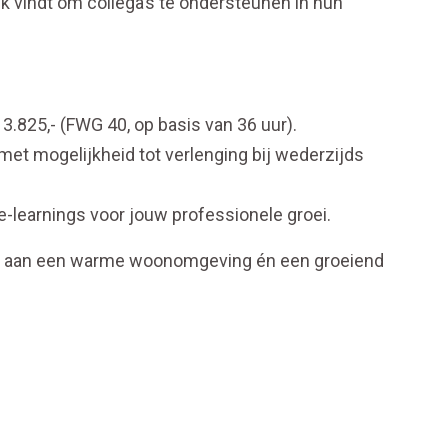
k vindt om collega’s te ondersteunen in hun
 3.825,- (FWG 40, op basis van 36 uur).
met mogelijkheid tot verlenging bij wederzijds
e-learnings voor jouw professionele groei.
ragen aan een warme woonomgeving én een groeiend