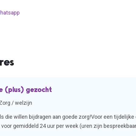
 Whatsapp
res
 (plus) gezocht
Zorg / welzijn
ls die willen bijdragen aan goede zorg!Voor een tijdelijk
voor gemiddeld 24 uur per week (uren zijn bespreekbaar)
engt, initiatief toont en graag samenwerkt? Dan komen w