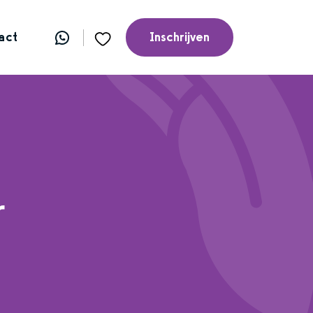
act
Inschrijven
r