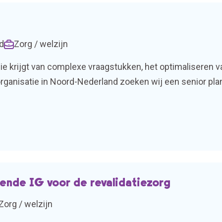
d
Zorg / welzijn
gie krijgt van complexe vraagstukken, het optimaliseren 
anisatie in Noord-Nederland zoeken wij een senior plann
rsonele bezetting. We bieden een detacheringsovereenko
ende IG voor de revalidatiezorg
Zorg / welzijn