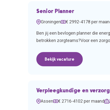
Senior Planner
Groningen
€ 2992-4178 per maan
Ben jij een bevlogen planner die ener
betrokken zorgteams?Voor een zorgorg
hoogwaardige zorg én een optimale pe
rechtstreeks in dienst […]
Bekijk vacature
Verpleegkundige en verzorg
Assen
€ 2716-4102 per maand