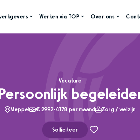
werkgevers
Werken via TOP
Over ons
Cont
Vacature
Persoonlijk begeleide
Meppel
€ 2992-4178 per maand
Zorg / welzijn
Solliciteer