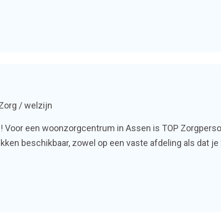
Zorg / welzijn
! Voor een woonzorgcentrum in Assen is TOP Zorgperso
ken beschikbaar, zowel op een vaste afdeling als dat je f
s Verzorgende IG draag jij bij aan de beste zorg en het w