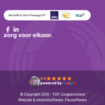
Backoffice door Flexsupport*
5.0
powered by
G
o
o
g
l
e
© Copyright 2026 - TOP Zorgpersoneel
Website
&
uitzendsoftware: Flexsoftware