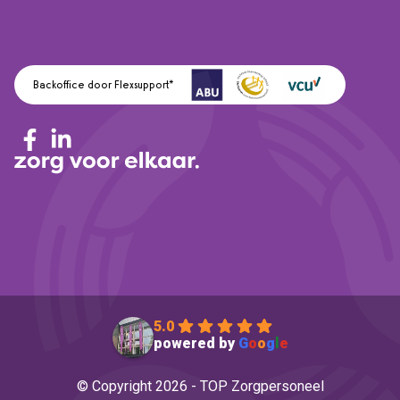
Backoffice door Flexsupport*
5.0
powered by
G
o
o
g
l
e
© Copyright 2026 - TOP Zorgpersoneel