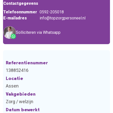
Contactgegevens
Telefoonnummer
0592-205018
E-mailadres
info@topzorgpersoneel.nl
Solliciteren via Whatsapp
Referentienummer
138852416
Locatie
Assen
Vakgebieden
Zorg / welzijn
Datum bewerkt