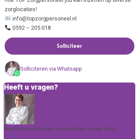
zorglocaties!
info@topzorgpersoneel.nl
0592 – 205 018
Solliciteer
Solliciteren via Whatsapp
Heeft u vragen?
Neemt u gerust contact op met Bonny van der Veen