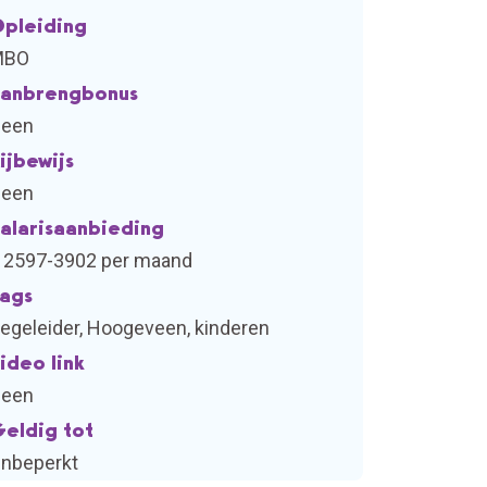
pleiding
MBO
anbrengbonus
een
ijbewijs
een
alarisaanbieding
 2597-3902 per maand
ags
egeleider, Hoogeveen, kinderen
ideo link
een
eldig tot
nbeperkt