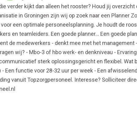
die verder kijkt dan alleen het rooster? Houd jij overzicht
nisatie in Groningen zijn wij op zoek naar een Planner Zo
voor een optimale personeelsplanning. Je houdt de roos
ers en teamleiders. Een goede planner… Een goede plan
- kent de medewerkers - denkt mee met het management -
gen wij? - Mbo-3 of hbo werk- en denkniveau - Ervaring a
communicatief sterk oplossingsgericht en flexibel. Wat bi
e) - Een functie voor 28-32 uur per week - Een afwissele
iding vanuit Topzorgpersoneel. Interesse? Solliciteer di
eel.nl