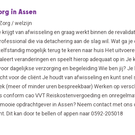
org in Assen
Zorg / welzijn
 krijgt van afwisseling en graag werkt binnen de revalida
fessional die via detachering aan de slag wil. Wat ga je 
elfstandig mogelijk terug te keren naar huis Het uitvoe
eert veranderingen en speelt hierop adequaat op in Je k
voor dagelijkse verzorging en begeleiding Wie ben jij? 
acht voor de cliënt Je houdt van afwisseling en kunt snel
eek (meer of minder uren bespreekbaar) Werken op versch
is conform cao VVT Reiskostenvergoeding en onregelmatig
 mooie opdrachtgever in Assen? Neem contact met ons o
. Dit kan door te bellen of appen naar 0592-205018