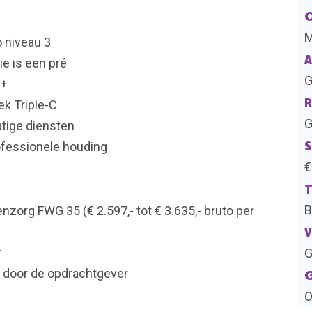
O
 niveau 3
A
ie is een pré
G
B+
R
ek Triple-C
G
atige diensten
S
ofessionele houding
€
T
B
zorg FWG 35 (€ 2.597,- tot € 3.635,- bruto per
V
r
G
 door de opdrachtgever
G
O