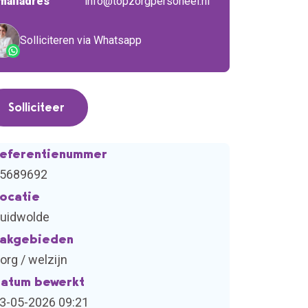
mailadres
info@topzorgpersoneel.nl
Solliciteren via Whatsapp
Solliciteer
eferentienummer
5689692
ocatie
uidwolde
akgebieden
org / welzijn
atum bewerkt
3-05-2026 09:21