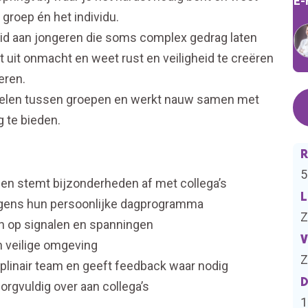
E-
 groep én het individu.
kheid aan jongeren die soms complex gedrag laten
mt uit onmacht en weet rust en veiligheid te creëren
eren.
hakelen tussen groepen en werkt nauw samen met
g te bieden.
R
5
 en stemt bijzonderheden af met collega’s
L
olgens hun persoonlijke dagprogramma
Z
 in op signalen en spanningen
V
en veilige omgeving
Z
plinair team en geeft feedback waar nodig
D
zorgvuldig over aan collega’s
1