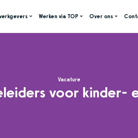
werkgevers
Werken via TOP
Over ons
Cont
Vacature
leiders voor kinder- 