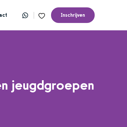
act
Inschrijven
en jeugdgroepen