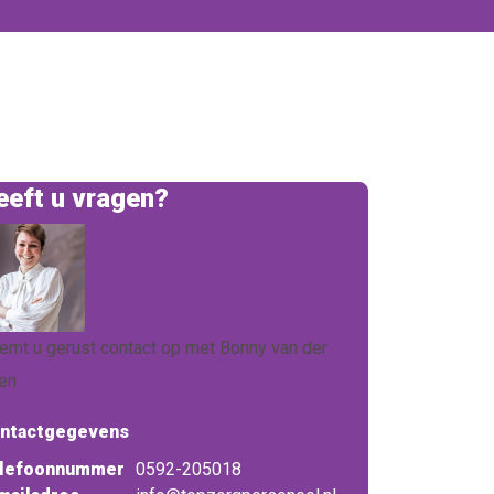
eeft u vragen?
emt u gerust contact op met Bonny van der
en
ntactgegevens
lefoonnummer
0592-205018